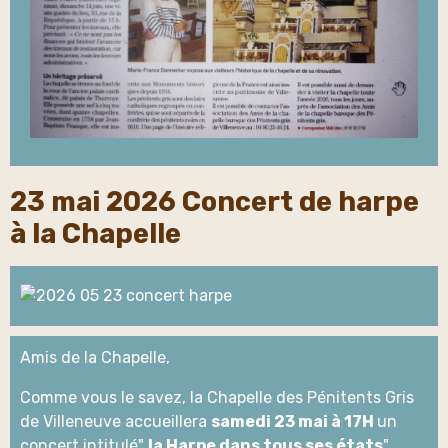
23 mai 2026 Concert de harpe
à la Chapelle
Amis de la Chapelle,
Comme vous le savez, la Chapelle des Pénitents Gris
de Villeneuve accueillera
samedi 23 mai à 17H
un
concert intitulé"
la Harpe dans tous ses états
"